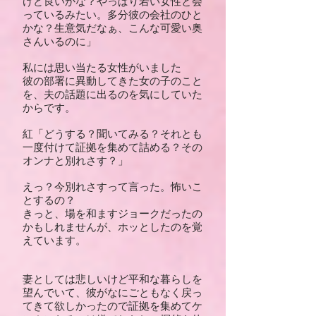
けど良いかな？やっぱり若い女性と会
っているみたい。多分彼の会社のひと
かな？生意気だなぁ、こんな可愛い奥
さんいるのに」
私には思い当たる女性がいました
彼の部署に異動してきた女の子のこと
を、夫の話題に出るのを気にしていた
からです。
紅「どうする？聞いてみる？それとも
一度付けて証拠を集めて詰める？その
オンナと別れさす？」
えっ？今別れさすって言った。怖いこ
とするの？
きっと、場を和ますジョークだったの
かもしれませんが、ホッとしたのを覚
えています。
妻としては悲しいけど平和な暮らしを
望んでいて、彼がなにごともなく戻っ
てきて欲しかったので証拠を集めてケ