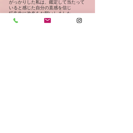
がっかりした私は、鑑定して当たって
いると感じた自分の直感を信じ
紅先生に改名をお願いしました。
するとその後・・・
自分が転職を考えていた業界で有名な
先輩とのご縁が
なぜか湧いたようにいきなり自分に巡
ってきたり
トントンと転職が進んでいき 気がつ
いたら起業しておりました(笑)
家庭運もどんどん上がっている気さえ
します。。。
正直すごい・・・
紅先生曰く、私の旦那さんは「持って
ない旦那」らしいですが(笑)
その「持ってない旦那」とも、年を重
ねるごとに仲良しコンビとなっていっ
ております(笑)
先生と出会ってからの私の人生は
いろんな意味で展開が早く、まるでジ